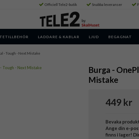
Officiell Tele2-butik
Snabba leveranser
P
TETILLBEHÖR
LADDARE & KABLAR
LJUD
BEGAGNAT
kal - Tough - Next Mistake
Burga - OnePlu
Mistake
449 kr
Bevaka produk
Ange din e-pos
finns i lager! D