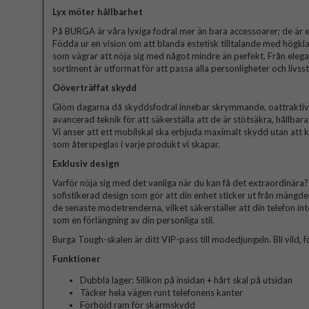
Lyx möter hållbarhet
På BURGA är våra lyxiga fodral mer än bara accessoarer; de är et
Födda ur en vision om att blanda estetisk tilltalande med högkla
som vägrar att nöja sig med något mindre än perfekt. Från elegant
sortiment är utformat för att passa alla personligheter och livssti
Oöverträffat skydd
Glöm dagarna då skyddsfodral innebar skrymmande, oattraktiva 
avancerad teknik för att säkerställa att de är stötsäkra, hållbar
Vi anser att ett mobilskal ska erbjuda maximalt skydd utan att
som återspeglas i varje produkt vi skapar.
Exklusiv design
Varför nöja sig med det vanliga när du kan få det extraordinära? V
sofistikerad design som gör att din enhet sticker ut från mängde
de senaste modetrenderna, vilket säkerställer att din telefon in
som en förlängning av din personliga stil.
Burga Tough-skalen är ditt VIP-pass till modedjungeln. Bli vild, fö
Funktioner
Dubbla lager: Silikon på insidan + hårt skal på utsidan
Täcker hela vägen runt telefonens kanter
Förhöjd ram för skärmskydd