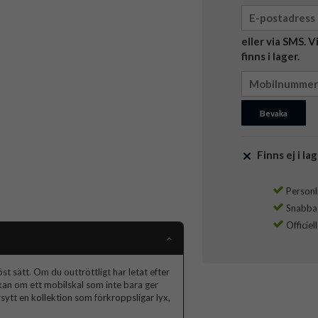
eller via SMS. 
finns i lager.
Bevaka
Finns ej i lag
Personli
Snabba l
Officiel
t sätt. Om du outtröttligt har letat efter
skan om ett mobilskal som inte bara ger
ytt en kollektion som förkroppsligar lyx,