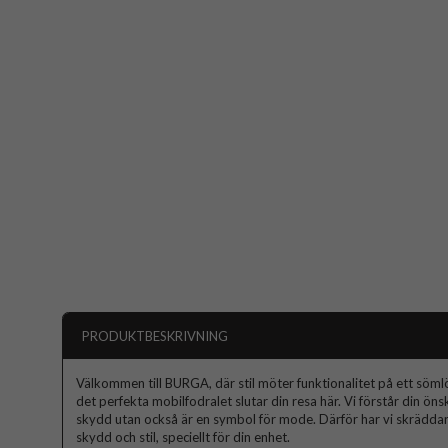
PRODUKTBESKRIVNING
Välkommen till BURGA, där stil möter funktionalitet på ett sömlös
det perfekta mobilfodralet slutar din resa här. Vi förstår din ön
skydd utan också är en symbol för mode. Därför har vi skräddars
skydd och stil, speciellt för din enhet.