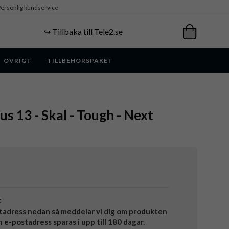
ersonlig kundservice
↪️ Tillbaka till Tele2.se
ÖVRIGT
TILLBEHÖRSPAKET
s 13 - Skal - Tough - Next
t
tadress nedan så meddelar vi dig om produkten
in e-postadress sparas i upp till 180 dagar.