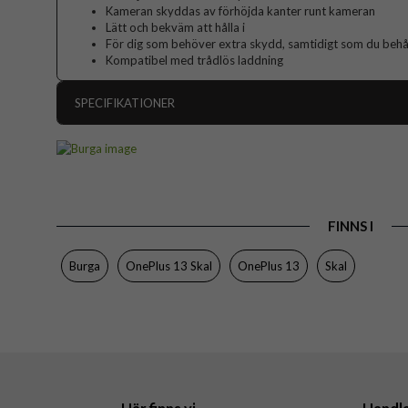
Kameran skyddas av förhöjda kanter runt kameran
Lätt och bekväm att hålla i
För dig som behöver extra skydd, samtidigt som du behåll
Kompatibel med trådlös laddning
SPECIFIKATIONER
Artikelnummer
Passar till
Produkttyp
FINNS I
Färg
Material
Burga
OnePlus 13 Skal
OnePlus 13
Skal
Varumärke
Tillverkarens art nr
EAN