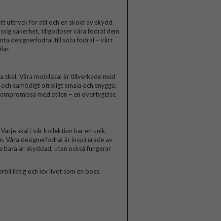
t uttryck för stil och en sköld av skydd.
ssig säkerhet, tillgodoser våra fodral dem
a designerfodral till söta fodral – vårt
lar.
skal. Våra mobilskal är tillverkade med
a och samtidigt otroligt smala och snygga.
 kompromissa med stilen – en övertygelse
arje skal i vår kollektion har en unik,
n. Våra designerfodral är inspirerade av
te bara är skyddad, utan också fungerar
rbli listig och lev livet som en boss.