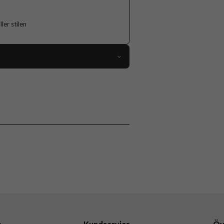
er stilen
118903
OnePlus 13
Skal
Flerfärgad
Hårdplast (PC), Mjukplast (TPU)
Burga
111328
4772241113288