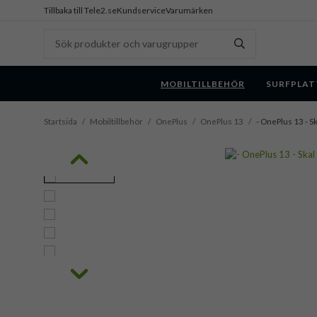
Tillbaka till Tele2.se
Kundservice
Varumärken
MOBILTILLBEHÖR
SURFPLAT
Startsida
/
Mobiltillbehör
/
OnePlus
/
OnePlus 13
/
- OnePlus 13 - S