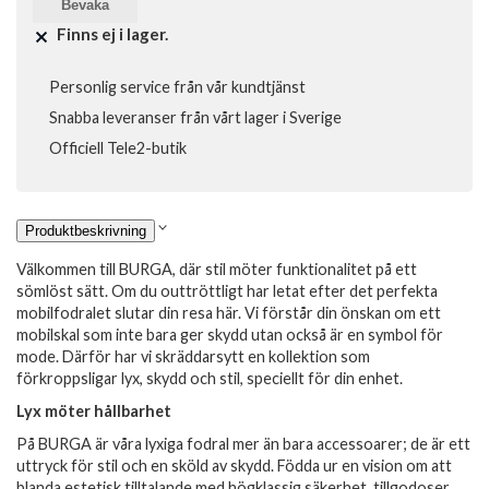
Bevaka
Finns ej i lager.
Personlig service från vår kundtjänst
Snabba leveranser från vårt lager i Sverige
Officiell Tele2-butik
Produktbeskrivning
Välkommen till BURGA, där stil möter funktionalitet på ett
sömlöst sätt. Om du outtröttligt har letat efter det perfekta
mobilfodralet slutar din resa här. Vi förstår din önskan om ett
mobilskal som inte bara ger skydd utan också är en symbol för
mode. Därför har vi skräddarsytt en kollektion som
förkroppsligar lyx, skydd och stil, speciellt för din enhet.
Lyx möter hållbarhet
På BURGA är våra lyxiga fodral mer än bara accessoarer; de är ett
uttryck för stil och en sköld av skydd. Födda ur en vision om att
blanda estetisk tilltalande med högklassig säkerhet, tillgodoser