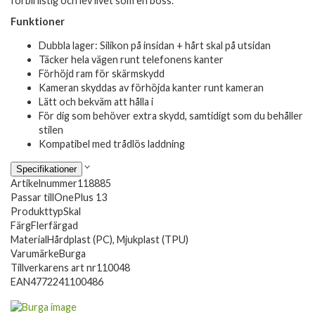
förbli listig och lev livet som en boss.
Funktioner
Dubbla lager: Silikon på insidan + hårt skal på utsidan
Täcker hela vägen runt telefonens kanter
Förhöjd ram för skärmskydd
Kameran skyddas av förhöjda kanter runt kameran
Lätt och bekväm att hålla i
För dig som behöver extra skydd, samtidigt som du behåller
stilen
Kompatibel med trådlös laddning
Specifikationer
Artikelnummer
118885
Passar till
OnePlus 13
Produkttyp
Skal
Färg
Flerfärgad
Material
Hårdplast (PC), Mjukplast (TPU)
Varumärke
Burga
Tillverkarens art nr
110048
EAN
4772241100486