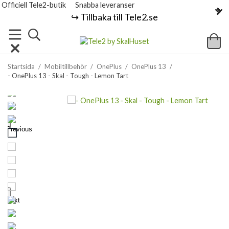
Officiell Tele2-butik
Snabba leveranser
↪️ Tillbaka till Tele2.se
Startsida
/
Mobiltillbehör
/
OnePlus
/
OnePlus 13
/
- OnePlus 13 - Skal - Tough - Lemon Tart
Previous
Next