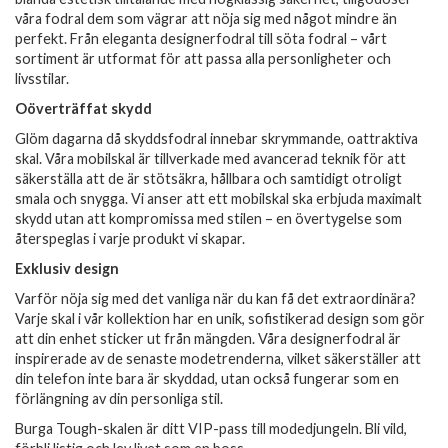
våra fodral dem som vägrar att nöja sig med något mindre än
perfekt. Från eleganta designerfodral till söta fodral – vårt
sortiment är utformat för att passa alla personligheter och
livsstilar.
Oöverträffat skydd
Glöm dagarna då skyddsfodral innebar skrymmande, oattraktiva
skal. Våra mobilskal är tillverkade med avancerad teknik för att
säkerställa att de är stötsäkra, hållbara och samtidigt otroligt
smala och snygga. Vi anser att ett mobilskal ska erbjuda maximalt
skydd utan att kompromissa med stilen – en övertygelse som
återspeglas i varje produkt vi skapar.
Exklusiv design
Varför nöja sig med det vanliga när du kan få det extraordinära?
Varje skal i vår kollektion har en unik, sofistikerad design som gör
att din enhet sticker ut från mängden. Våra designerfodral är
inspirerade av de senaste modetrenderna, vilket säkerställer att
din telefon inte bara är skyddad, utan också fungerar som en
förlängning av din personliga stil.
Burga Tough-skalen är ditt VIP-pass till modedjungeln. Bli vild,