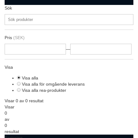
Sök
Pris
(SEK)
—
Visa
Visa alla
Visa alla för omgående leverans
Visa alla rea-produkter
Visar 0 av 0 resultat
Visar
0
av
0
resultat
Sortering