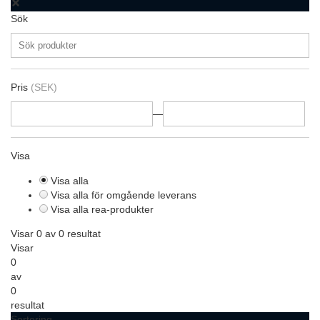
Sök
Pris
(SEK)
—
Visa
Visa alla
Visa alla för omgående leverans
Visa alla rea-produkter
Visar 0 av 0 resultat
Visar
0
av
0
resultat
Sortering