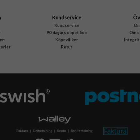
a
Kundservice
Öv
Kundservice
Om
r
90 dagars öppet köp
Om c
en
Köpevillkor
Integri
gorier
Retur