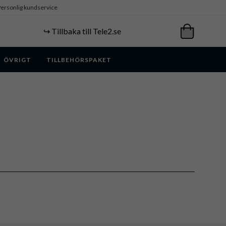
ersonlig kundservice
↪️ Tillbaka till Tele2.se
ÖVRIGT
TILLBEHÖRSPAKET