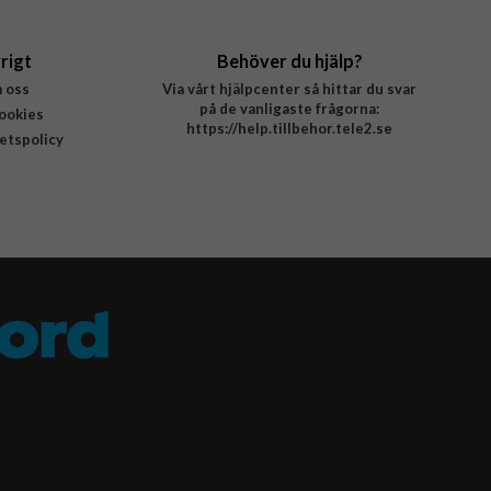
rigt
Behöver du hjälp?
 oss
Via vårt hjälpcenter så hittar du svar
på de vanligaste frågorna:
ookies
https://help.tillbehor.tele2.se
tetspolicy