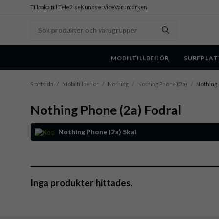
Tillbaka till Tele2.se
Kundservice
Varumärken
MOBILTILLBEHÖR
SURFPLAT
Startsida
/
Mobiltillbehör
/
Nothing
/
Nothing Phone (2a)
/
Nothing 
Nothing Phone (2a) Fodral
Nothing Phone (2a) Skal
Inga produkter hittades.