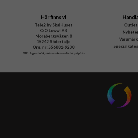
Här finns vi
Handl
Tele2 by SkalHuset
Outlet
C/O Lowwi AB
Nyhete
Morabergsvägen 8
Varumärk
15242 Södertälje
Specialkate
Org. nr: 556881-9238
OBS!
Ingen butik, du kan inte handla här på plats