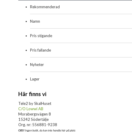
Rekommenderad
Namn
Pris stigande
Pris fallande
Nyheter
Lager
Här finns vi
Tele2 by SkalHuset
C/O Lowwi AB
Morabergsvägen 8
15242 Södertälje
Org. nr: 556881-9238
OBS!
Ingen butik, du kan inte handla här på plats