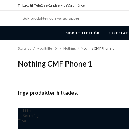
Tillbaka till Tele2.se
Kundservice
Varumärken
MOBILTILLBEHÖR
SURFPLAT
Startsida
/
Mobiltillbehör
/
Nothing
/
Nothing CMF Phone 1
Nothing CMF Phone 1
Inga produkter hittades.
Filter
Sortering
Filter