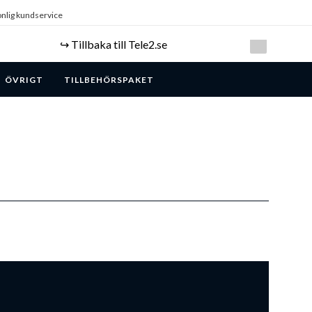
nlig kundservice
↪️ Tillbaka till Tele2.se
ÖVRIGT
TILLBEHÖRSPAKET