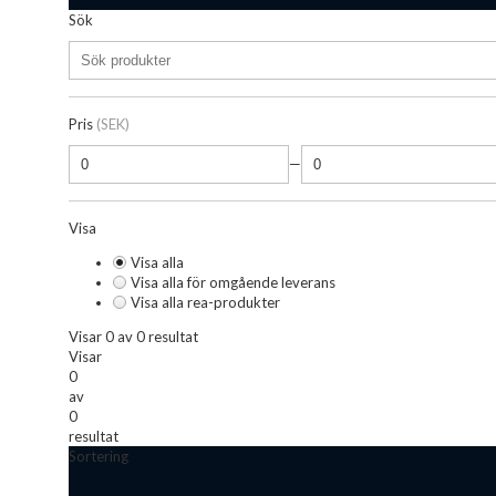
Sök
Pris
(SEK)
—
Visa
Visa alla
Visa alla för omgående leverans
Visa alla rea-produkter
Visar 0 av 0 resultat
Visar
0
av
0
resultat
Sortering