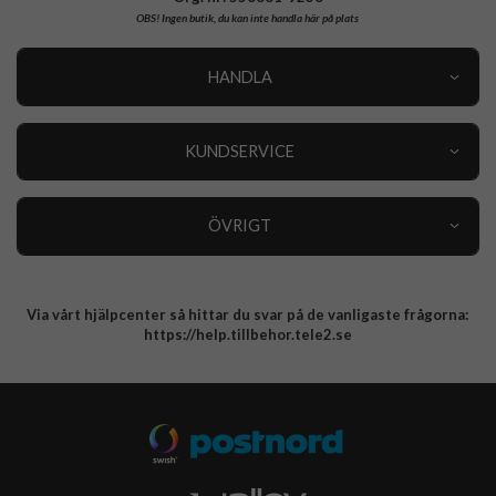
OBS!
Ingen butik, du kan inte handla här på plats
HANDLA
Outlet
Nyheter
KUNDSERVICE
Varumärken
Kundservice
Specialkategorier
90 dagars öppet köp
ÖVRIGT
Köpevillkor
Om oss
Retur
Om cookies
Via vårt hjälpcenter så hittar du svar på de vanligaste frågorna:
Integritetspolicy
https://help.tillbehor.tele2.se