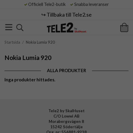
Officiell Tele2-butik
Snabba leveranser
↪️ Tillbaka till Tele2.se
Startsida
/
Nokia Lumia 920
Nokia Lumia 920
ALLA PRODUKTER
Inga produkter hittades.
Tele2 by SkalHuset
C/O Lowwi AB
Morabergsvägen 8
15242 Södertälje
Org. nr: 556881-9238