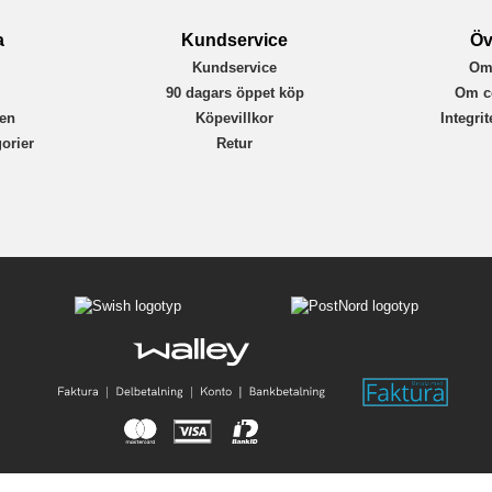
a
Kundservice
Öv
Kundservice
Om
r
90 dagars öppet köp
Om c
en
Köpevillkor
Integri
orier
Retur