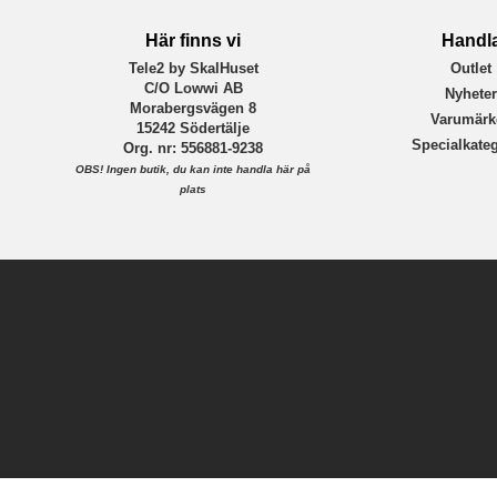
Här finns vi
Handl
Tele2 by SkalHuset
Outlet
C/O Lowwi AB
Nyhete
Morabergsvägen 8
Varumärk
15242 Södertälje
Specialkateg
Org. nr: 556881-9238
OBS!
Ingen butik, du kan inte handla här på
plats