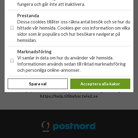
Org. nr: 556881-9238
fungera och går inte att inaktivera.
OBS!
Ingen butik, du kan inte handla här på plats
Prestanda
Dessa cookies tillåter oss räkna antal besök och se hur du
HANDLA
hittade vår hemsida. Cookies ger oss information om vilka
sidor som är populära och hur besökare navigerar på
Outlet
hemsidan.
Nyheter
KUNDSERVICE
Varumärken
Marknadsföring
Kundservice
Specialkategorier
Vi samlar in data om hur du använder vår hemsida.
90 dagars öppet köp
Informationen används sedan till riktad marknadsföring
ÖVRIGT
och personliga online-annonser.
Köpevillkor
Om oss
Retur
Om cookies
Spara val
Acceptera alla kakor
Via vårt hjälpcenter så hittar du svar på de vanligaste frågorna:
Integritetspolicy
https://help.tillbehor.tele2.se