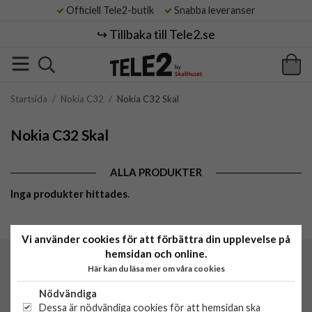
Officiell Tele2-butik
Snabba leveranser
↪️ Tillbaka till Tele2.se
Startsida
/
Nokia C32
/
Nokia C32 Skal
Nokia C32 Skal
ALLA PRODUKTER
Inga produkter hittades.
Vi använder cookies för att förbättra din upplevelse på
hemsidan och online.
Tele2 by SkalHuset
Här kan du läsa mer om våra cookies
C/O Lowwi AB
Morabergsvägen 8
Nödvändiga
15242 Södertälje
Dessa är nödvändiga cookies för att hemsidan ska