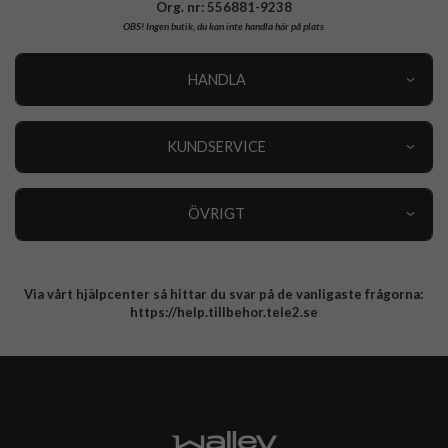
Org. nr: 556881-9238
OBS!
Ingen butik, du kan inte handla här på plats
HANDLA
Outlet
Nyheter
KUNDSERVICE
Varumärken
Kundservice
Specialkategorier
90 dagars öppet köp
ÖVRIGT
Köpevillkor
Om oss
Retur
Om cookies
Via vårt hjälpcenter så hittar du svar på de vanligaste frågorna:
Integritetspolicy
https://help.tillbehor.tele2.se