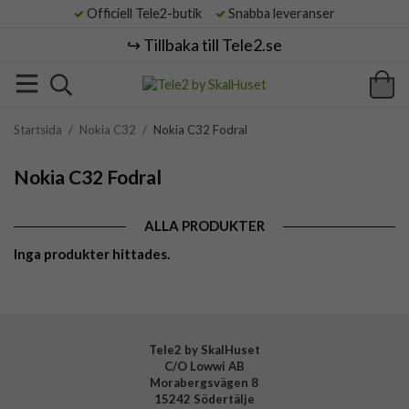
Officiell Tele2-butik
Snabba leveranser
↪️ Tillbaka till Tele2.se
Startsida
/
Nokia C32
/
Nokia C32 Fodral
Nokia C32 Fodral
ALLA PRODUKTER
Inga produkter hittades.
Tele2 by SkalHuset
C/O Lowwi AB
Morabergsvägen 8
15242 Södertälje