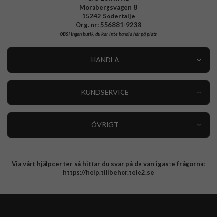
Morabergsvägen 8
15242 Södertälje
Org. nr: 556881-9238
OBS!
Ingen butik, du kan inte handla här på plats
HANDLA
Outlet
Nyheter
KUNDSERVICE
Varumärken
Kundservice
Specialkategorier
90 dagars öppet köp
ÖVRIGT
Köpevillkor
Om oss
Retur
Om cookies
Via vårt hjälpcenter så hittar du svar på de vanligaste frågorna:
Integritetspolicy
https://help.tillbehor.tele2.se