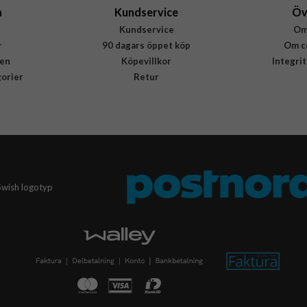
a
Kundservice
Öv
Kundservice
Om
r
90 dagars öppet köp
Om c
en
Köpevillkor
Integri
gorier
Retur