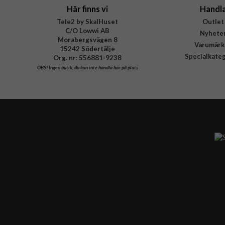
Här finns vi
Handl
Tele2 by SkalHuset
Outlet
C/O Lowwi AB
Nyhete
Morabergsvägen 8
Varumärk
15242 Södertälje
Specialkate
Org. nr: 556881-9238
OBS!
Ingen butik, du kan inte handla här på plats