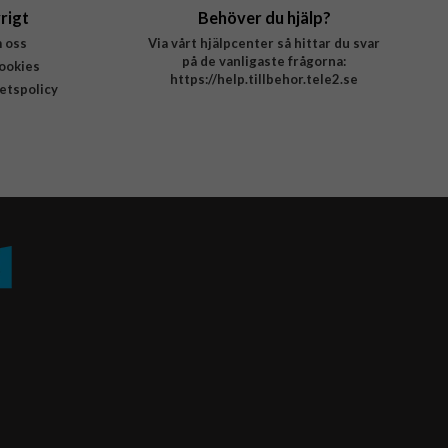
rigt
Behöver du hjälp?
 oss
Via vårt hjälpcenter så hittar du svar
på de vanligaste frågorna:
ookies
https://help.tillbehor.tele2.se
tetspolicy