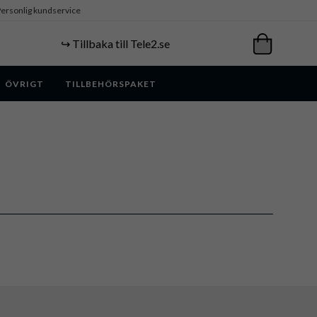
ersonlig kundservice
↪️ Tillbaka till Tele2.se
ÖVRIGT
TILLBEHÖRSPAKET