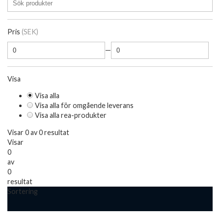
Pris
(SEK)
—
Visa
Visa alla
Visa alla för omgående leverans
Visa alla rea-produkter
Visar 0 av 0 resultat
Visar
0
av
0
resultat
Sortering