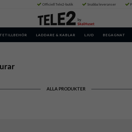
Officiell Tele2-butik
Snabba leveranser
P
TETILLBEHÖR
LADDARE & KABLAR
LJUD
BEGAGNAT
lurar
ALLA PRODUKTER