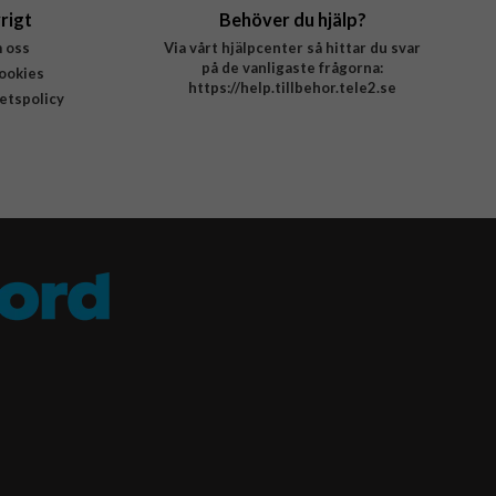
rigt
Behöver du hjälp?
 oss
Via vårt hjälpcenter så hittar du svar
på de vanligaste frågorna:
ookies
https://help.tillbehor.tele2.se
tetspolicy