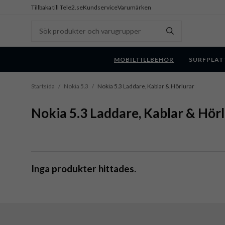
Tillbaka till Tele2.se
Kundservice
Varumärken
MOBILTILLBEHÖR
SURFPLAT
Startsida
/
Nokia 5.3
/
Nokia 5.3 Laddare, Kablar & Hörlurar
Nokia 5.3 Laddare, Kablar & Hör
Inga produkter hittades.