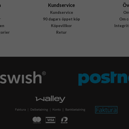
a
Kundservice
Öv
Kundservice
Om
r
90 dagars öppet köp
Om c
en
Köpevillkor
Integri
gorier
Retur