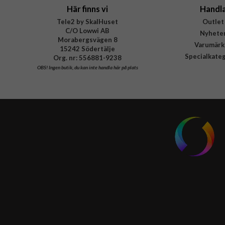
Här finns vi
Handl
Tele2 by SkalHuset
Outlet
C/O Lowwi AB
Nyhete
Morabergsvägen 8
Varumärk
15242 Södertälje
Specialkate
Org. nr: 556881-9238
OBS!
Ingen butik, du kan inte handla här på plats