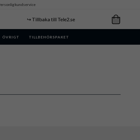
ersonlig kundservice
↪️ Tillbaka till Tele2.se
ÖVRIGT
TILLBEHÖRSPAKET