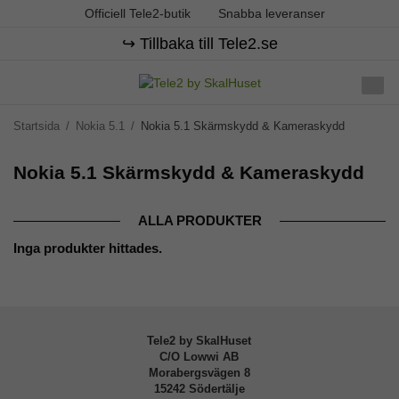
Officiell Tele2-butik
Snabba leveranser
↪️ Tillbaka till Tele2.se
Startsida
/
Nokia 5.1
/
Nokia 5.1 Skärmskydd & Kameraskydd
Nokia 5.1 Skärmskydd & Kameraskydd
ALLA PRODUKTER
Inga produkter hittades.
Tele2 by SkalHuset
C/O Lowwi AB
Morabergsvägen 8
15242 Södertälje