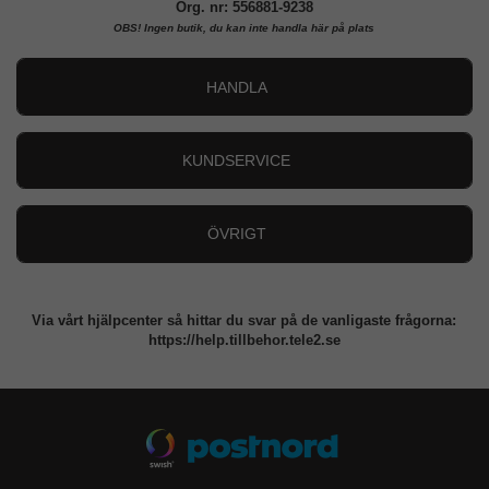
Org. nr: 556881-9238
OBS!
Ingen butik, du kan inte handla här på plats
HANDLA
Outlet
Nyheter
KUNDSERVICE
Varumärken
Kundservice
Specialkategorier
90 dagars öppet köp
ÖVRIGT
Köpevillkor
Om oss
Retur
Om cookies
Via vårt hjälpcenter så hittar du svar på de vanligaste frågorna:
Integritetspolicy
https://help.tillbehor.tele2.se