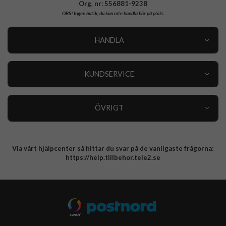
Org. nr: 556881-9238
OBS!
Ingen butik, du kan inte handla här på plats
HANDLA
Outlet
Nyheter
KUNDSERVICE
Varumärken
Kundservice
Specialkategorier
90 dagars öppet köp
ÖVRIGT
Köpevillkor
Om oss
Retur
Om cookies
Via vårt hjälpcenter så hittar du svar på de vanligaste frågorna:
Integritetspolicy
https://help.tillbehor.tele2.se