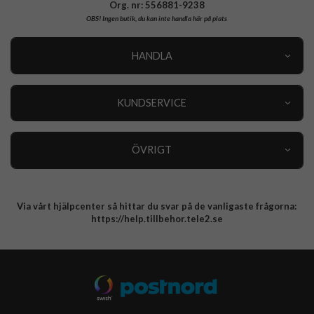
Org. nr: 556881-9238
OBS!
Ingen butik, du kan inte handla här på plats
HANDLA
Outlet
Nyheter
KUNDSERVICE
Varumärken
Kundservice
Specialkategorier
90 dagars öppet köp
ÖVRIGT
Köpevillkor
Om oss
Retur
Om cookies
Via vårt hjälpcenter så hittar du svar på de vanligaste frågorna:
Integritetspolicy
https://help.tillbehor.tele2.se