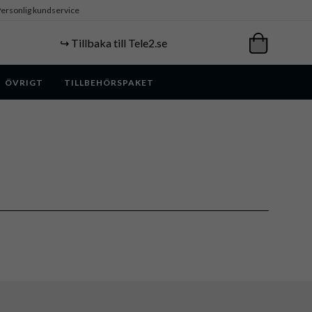
ersonlig kundservice
↪️ Tillbaka till Tele2.se
ÖVRIGT
TILLBEHÖRSPAKET