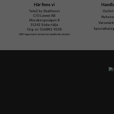
Här finns vi
Handl
Tele2 by SkalHuset
Outlet
C/O Lowwi AB
Nyhete
Morabergsvägen 8
Varumärk
15242 Södertälje
Specialkate
Org. nr: 556881-9238
OBS!
Ingen butik, du kan inte handla här på plats