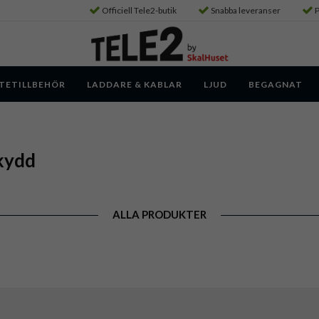
Officiell Tele2-butik
Snabba leveranser
P
TETILLBEHÖR
LADDARE & KABLAR
LJUD
BEGAGNAT
kydd
ALLA PRODUKTER