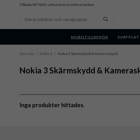
Tillbaka till Tele2.se
Kundservice
Varumärken
MOBILTILLBEHÖR
SURFPLAT
Startsida
/
Nokia 3
/
Nokia 3 Skärmskydd & Kameraskydd
Nokia 3 Skärmskydd & Kameras
Inga produkter hittades.