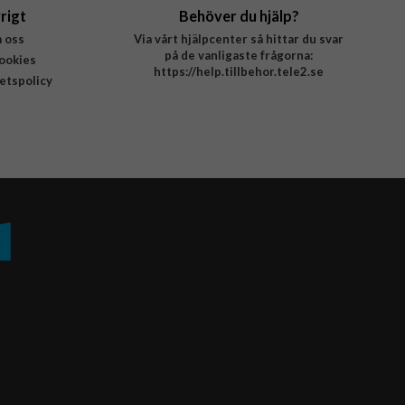
rigt
Behöver du hjälp?
 oss
Via vårt hjälpcenter så hittar du svar
på de vanligaste frågorna:
ookies
https://help.tillbehor.tele2.se
tetspolicy