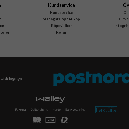
a
Kundservice
Öv
Kundservice
Om
r
90 dagars öppet köp
Om c
en
Köpevillkor
Integri
gorier
Retur