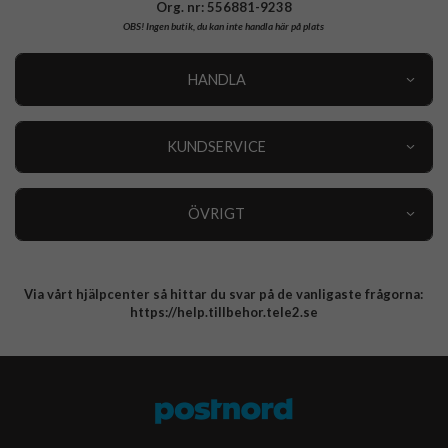
Org. nr: 556881-9238
OBS!
Ingen butik, du kan inte handla här på plats
HANDLA
Outlet
Nyheter
KUNDSERVICE
Varumärken
Kundservice
Specialkategorier
90 dagars öppet köp
ÖVRIGT
Köpevillkor
Om oss
Retur
Om cookies
Via vårt hjälpcenter så hittar du svar på de vanligaste frågorna:
Integritetspolicy
https://help.tillbehor.tele2.se