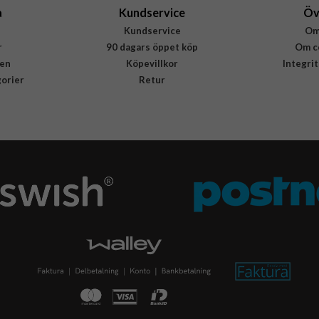
a
Kundservice
Öv
Kundservice
Om
r
90 dagars öppet köp
Om c
en
Köpevillkor
Integri
gorier
Retur