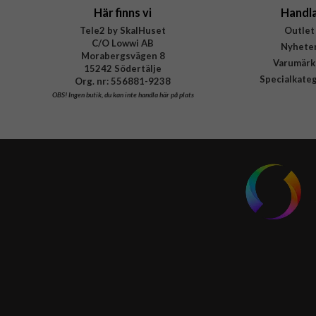
Här finns vi
Handl
Tele2 by SkalHuset
Outlet
C/O Lowwi AB
Nyhete
Morabergsvägen 8
Varumärk
15242 Södertälje
Specialkate
Org. nr: 556881-9238
OBS!
Ingen butik, du kan inte handla här på plats