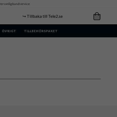
ersonlig kundservice
↪️ Tillbaka till Tele2.se
ÖVRIGT
TILLBEHÖRSPAKET