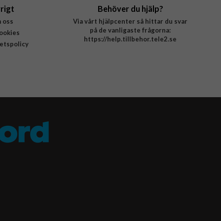
rigt
Behöver du hjälp?
 oss
Via vårt hjälpcenter så hittar du svar
på de vanligaste frågorna:
ookies
https://help.tillbehor.tele2.se
tetspolicy