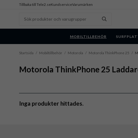
Tillbaka till Tele2.se
Kundservice
Varumärken
MOBILTILLBEHÖR
SURFPLAT
Startsida
/
Mobiltillbehör
/
Motorola
/
Motorola ThinkPhone 25
/
M
Motorola ThinkPhone 25 Laddare
Inga produkter hittades.