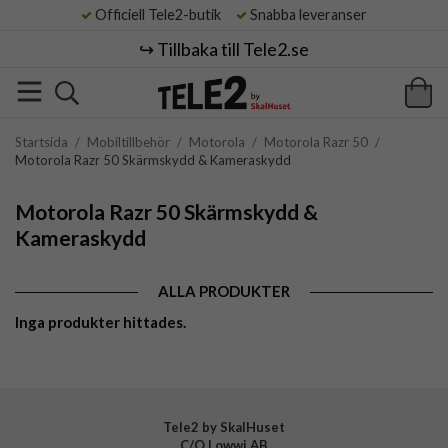
Officiell Tele2-butik
Snabba leveranser
↪️ Tillbaka till Tele2.se
Startsida
/
Mobiltillbehör
/
Motorola
/
Motorola Razr 50
/
Motorola Razr 50 Skärmskydd & Kameraskydd
Motorola Razr 50 Skärmskydd &
Kameraskydd
ALLA PRODUKTER
Inga produkter hittades.
Tele2 by SkalHuset
C/O Lowwi AB