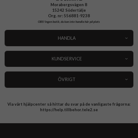
Morabergsvägen 8
15242 Södertälje
Org. nr: 556881-9238
OBS!
Ingen butik, du kan inte handla här på plats
HANDLA
Outlet
Nyheter
KUNDSERVICE
Varumärken
Kundservice
Specialkategorier
90 dagars öppet köp
ÖVRIGT
Köpevillkor
Om oss
Retur
Om cookies
Via vårt hjälpcenter så hittar du svar på de vanligaste frågorna:
Integritetspolicy
https://help.tillbehor.tele2.se