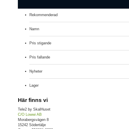
Rekommenderad
Namn
Pris stigande
Pris fallande
Nyheter
Lager
Här finns vi
Tele2 by SkalHuset
C/O Lowwi AB
Morabergsvägen 8
15242 Södertälje