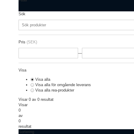
Filter
Sök
Pris
(SEK)
—
Visa
Visa alla
Visa alla för omgående leverans
Visa alla rea-produkter
Visar 0 av 0 resultat
Visar
0
av
0
resultat
Sortering