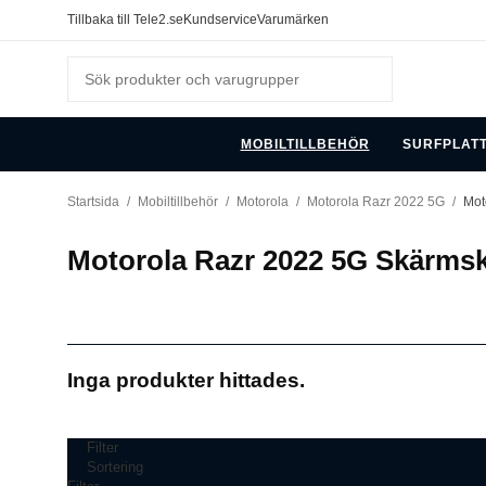
Tillbaka till Tele2.se
Kundservice
Varumärken
MOBILTILLBEHÖR
SURFPLAT
Startsida
/
Mobiltillbehör
/
Motorola
/
Motorola Razr 2022 5G
/
Mot
Motorola Razr 2022 5G Skärm
Inga produkter hittades.
Filter
Sortering