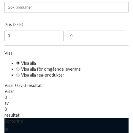
Pris
(SEK)
—
Visa
Visa alla
Visa alla för omgående leverans
Visa alla rea-produkter
Visar 0 av 0 resultat
Visar
0
av
0
resultat
Sortering