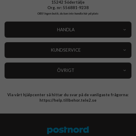
15242 Södertälje
Org. nr: 556881-9238
OBS!
Ingen butik, du kan inte handla här på plats
HANDLA
Outlet
Nyheter
KUNDSERVICE
Varumärken
Kundservice
Specialkategorier
90 dagars öppet köp
ÖVRIGT
Köpevillkor
Om oss
Retur
Om cookies
Via vårt hjälpcenter så hittar du svar på de vanligaste frågorna:
Integritetspolicy
https://help.tillbehor.tele2.se