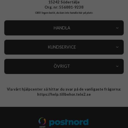
15242 Södertälje
Org. nr: 556881-9238
OBS!
Ingen butik, du kan inte handla här på plats
HANDLA
Outlet
Nyheter
KUNDSERVICE
Varumärken
Kundservice
Specialkategorier
90 dagars öppet köp
ÖVRIGT
Köpevillkor
Om oss
Retur
Om cookies
Via vårt hjälpcenter så hittar du svar på de vanligaste frågorna:
Integritetspolicy
https://help.tillbehor.tele2.se