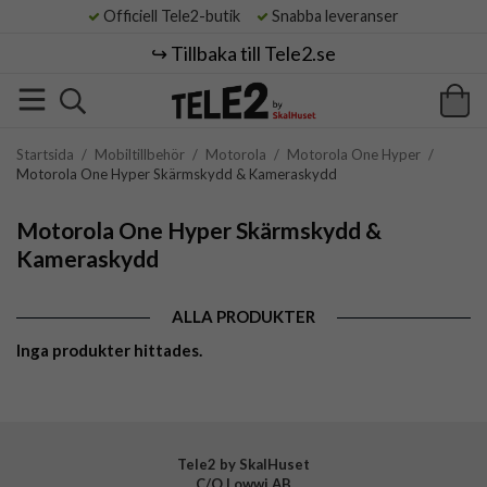
Officiell Tele2-butik
Snabba leveranser
↪️ Tillbaka till Tele2.se
Startsida
/
Mobiltillbehör
/
Motorola
/
Motorola One Hyper
/
Motorola One Hyper Skärmskydd & Kameraskydd
Motorola One Hyper Skärmskydd &
Kameraskydd
ALLA PRODUKTER
Inga produkter hittades.
Tele2 by SkalHuset
C/O Lowwi AB