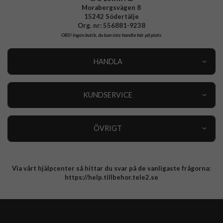
Morabergsvägen 8
15242 Södertälje
Org. nr: 556881-9238
OBS!
Ingen butik, du kan inte handla här på plats
HANDLA
Outlet
Nyheter
KUNDSERVICE
Varumärken
Kundservice
Specialkategorier
90 dagars öppet köp
ÖVRIGT
Köpevillkor
Om oss
Retur
Om cookies
Via vårt hjälpcenter så hittar du svar på de vanligaste frågorna:
Integritetspolicy
https://help.tillbehor.tele2.se