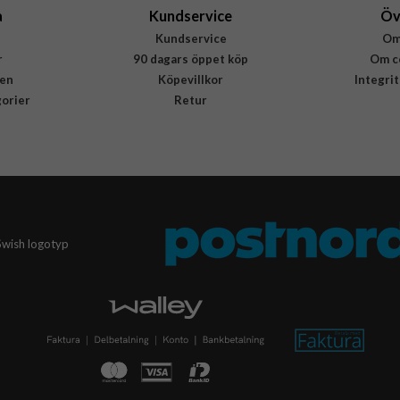
a
Kundservice
Öv
Kundservice
Om
r
90 dagars öppet köp
Om c
en
Köpevillkor
Integri
gorier
Retur