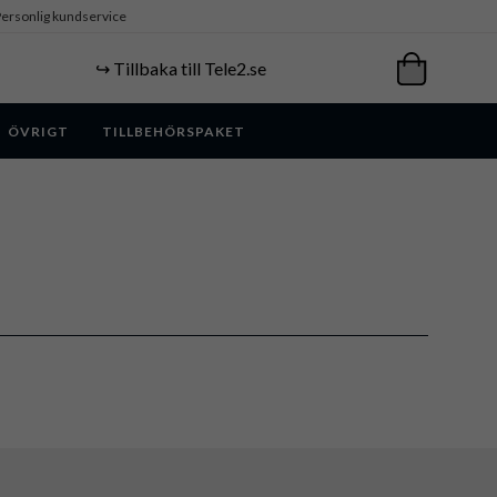
ersonlig kundservice
↪️ Tillbaka till Tele2.se
ÖVRIGT
TILLBEHÖRSPAKET