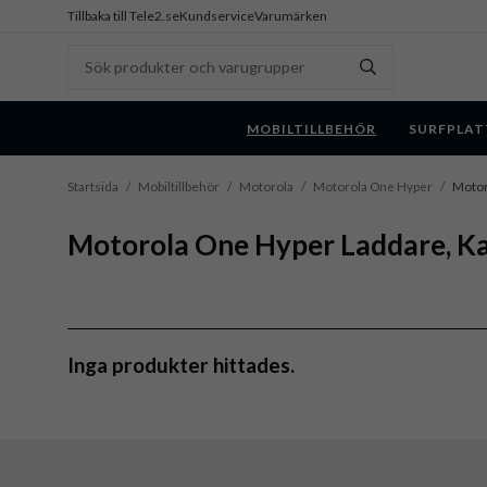
Tillbaka till Tele2.se
Kundservice
Varumärken
MOBILTILLBEHÖR
SURFPLAT
Startsida
/
Mobiltillbehör
/
Motorola
/
Motorola One Hyper
/
Motor
Motorola One Hyper Laddare, Ka
Inga produkter hittades.