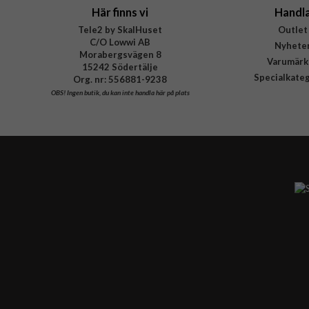
Här finns vi
Handl
Tele2 by SkalHuset
Outlet
C/O Lowwi AB
Nyhete
Morabergsvägen 8
Varumärk
15242 Södertälje
Specialkate
Org. nr: 556881-9238
OBS!
Ingen butik, du kan inte handla här på plats