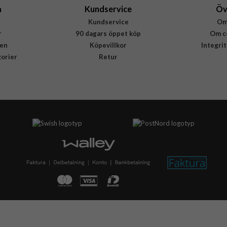
a
Kundservice
Öv
Kundservice
Om
r
90 dagars öppet köp
Om c
en
Köpevillkor
Integri
gorier
Retur