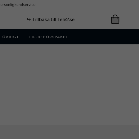
ersonlig kundservice
↪️ Tillbaka till Tele2.se
ÖVRIGT
TILLBEHÖRSPAKET