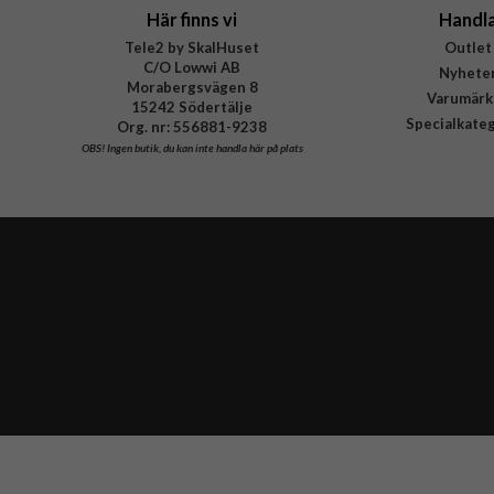
Här finns vi
Handl
Tele2 by SkalHuset
Outlet
C/O Lowwi AB
Nyhete
Morabergsvägen 8
Varumärk
15242 Södertälje
Specialkate
Org. nr: 556881-9238
OBS!
Ingen butik, du kan inte handla här på plats