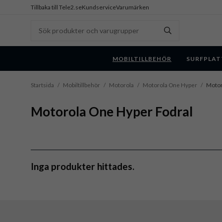
Tillbaka till Tele2.se
Kundservice
Varumärken
MOBILTILLBEHÖR
SURFPLAT
Startsida
/
Mobiltillbehör
/
Motorola
/
Motorola One Hyper
/
Motor
Motorola One Hyper Fodral
Inga produkter hittades.