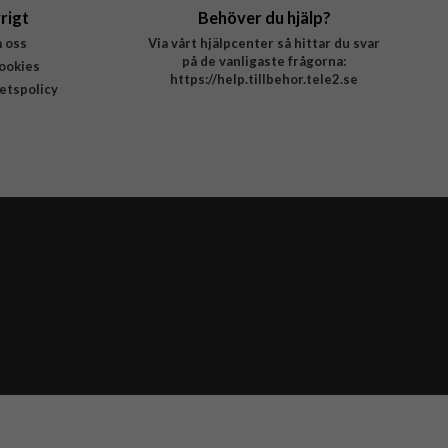
rigt
Behöver du hjälp?
 oss
Via vårt hjälpcenter så hittar du svar
på de vanligaste frågorna:
ookies
https://help.tillbehor.tele2.se
tetspolicy