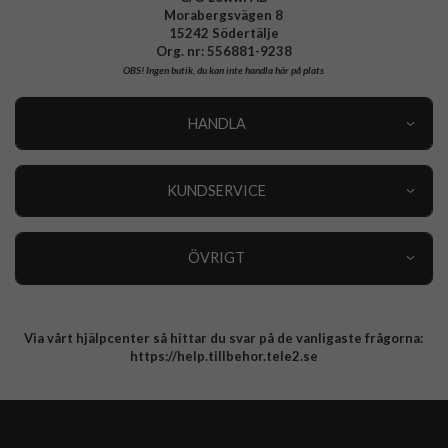
Morabergsvägen 8
15242 Södertälje
Org. nr: 556881-9238
OBS!
Ingen butik, du kan inte handla här på plats
HANDLA
Outlet
Nyheter
KUNDSERVICE
Varumärken
Kundservice
Specialkategorier
90 dagars öppet köp
ÖVRIGT
Köpevillkor
Om oss
Retur
Om cookies
Via vårt hjälpcenter så hittar du svar på de vanligaste frågorna:
Integritetspolicy
https://help.tillbehor.tele2.se