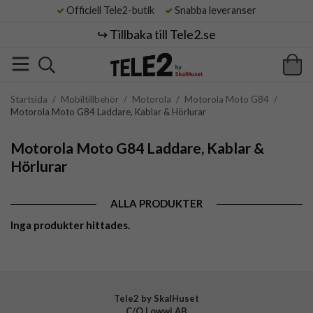
Officiell Tele2-butik
Snabba leveranser
↪️ Tillbaka till Tele2.se
Startsida
/
Mobiltillbehör
/
Motorola
/
Motorola Moto G84
/
Motorola Moto G84 Laddare, Kablar & Hörlurar
Motorola Moto G84 Laddare, Kablar &
Hörlurar
ALLA PRODUKTER
Inga produkter hittades.
Tele2 by SkalHuset
C/O Lowwi AB