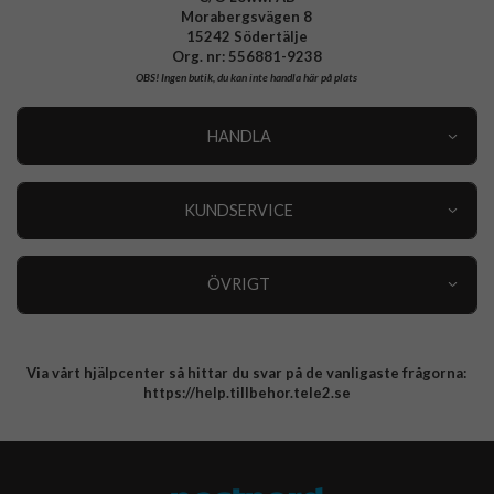
Morabergsvägen 8
15242 Södertälje
Org. nr: 556881-9238
OBS!
Ingen butik, du kan inte handla här på plats
HANDLA
Outlet
Nyheter
KUNDSERVICE
Varumärken
Kundservice
Specialkategorier
90 dagars öppet köp
ÖVRIGT
Köpevillkor
Om oss
Retur
Om cookies
Via vårt hjälpcenter så hittar du svar på de vanligaste frågorna:
Integritetspolicy
https://help.tillbehor.tele2.se