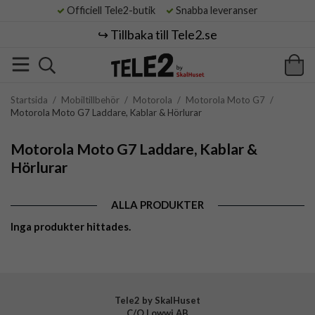
Officiell Tele2-butik
Snabba leveranser
↪️ Tillbaka till Tele2.se
Startsida
/
Mobiltillbehör
/
Motorola
/
Motorola Moto G7
/
Motorola Moto G7 Laddare, Kablar & Hörlurar
Motorola Moto G7 Laddare, Kablar &
Hörlurar
ALLA PRODUKTER
Inga produkter hittades.
Tele2 by SkalHuset
C/O Lowwi AB