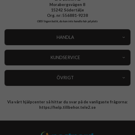
Morabergsvägen 8
15242 Södertälje
Org. nr: 556881-9238
OBS!
Ingen butik, du kan inte handla här på plats
HANDLA
Outlet
Nyheter
KUNDSERVICE
Varumärken
Kundservice
Specialkategorier
90 dagars öppet köp
ÖVRIGT
Köpevillkor
Om oss
Retur
Om cookies
Via vårt hjälpcenter så hittar du svar på de vanligaste frågorna:
Integritetspolicy
https://help.tillbehor.tele2.se