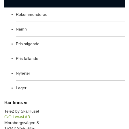
Rekommenderad
Namn
Pris stigande
Pris fallande
Nyheter
Lager
Här finns vi
Tele2 by SkalHuset
C/O Lowwi AB
Morabergsvägen 8
15242 Södertälje