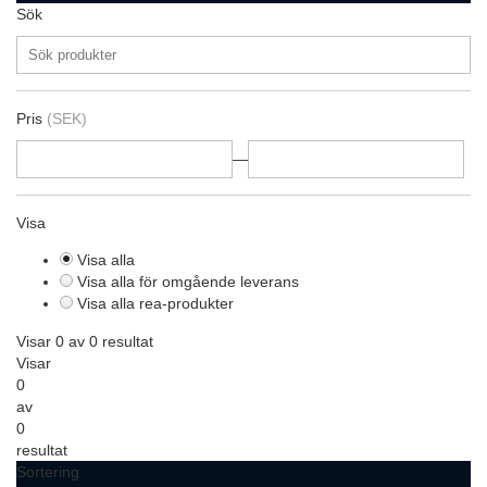
Sök
Pris
(SEK)
—
Visa
Visa alla
Visa alla för omgående leverans
Visa alla rea-produkter
Visar 0 av 0 resultat
Visar
0
av
0
resultat
Sortering