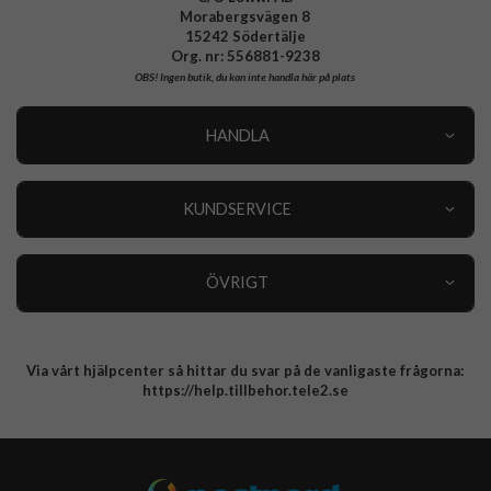
Morabergsvägen 8
15242 Södertälje
Org. nr: 556881-9238
OBS!
Ingen butik, du kan inte handla här på plats
HANDLA
Outlet
Nyheter
KUNDSERVICE
Varumärken
Kundservice
Specialkategorier
90 dagars öppet köp
ÖVRIGT
Köpevillkor
Om oss
Retur
Om cookies
Via vårt hjälpcenter så hittar du svar på de vanligaste frågorna:
Integritetspolicy
https://help.tillbehor.tele2.se