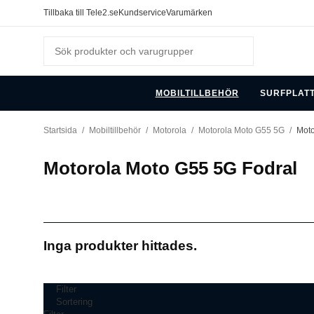
Tillbaka till Tele2.se
Kundservice
Varumärken
MOBILTILLBEHÖR
SURFPLAT
Startsida
/
Mobiltillbehör
/
Motorola
/
Motorola Moto G55 5G
/
Moto
Motorola Moto G55 5G Fodral
Inga produkter hittades.
Filter
Sortering