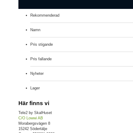
Rekommenderad
Namn
Pris stigande
Pris fallande
Nyheter
Lager
Här finns vi
Tele2 by SkalHuset
C/O Lowwi AB
Morabergsvägen 8
15242 Södertälje