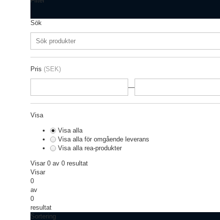
Filter
Sök
Pris
(SEK)
—
Visa
Visa alla
Visa alla för omgående leverans
Visa alla rea-produkter
Visar 0 av 0 resultat
Visar
0
av
0
resultat
Sortering