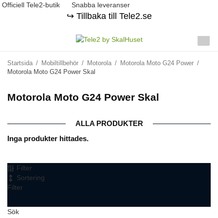
Officiell Tele2-butik
Snabba leveranser
↪️ Tillbaka till Tele2.se
Startsida
/
Mobiltillbehör
/
Motorola
/
Motorola Moto G24 Power
/
Motorola Moto G24 Power Skal
Motorola Moto G24 Power Skal
ALLA PRODUKTER
Inga produkter hittades.
Filter
Sortering
Filter
Sök