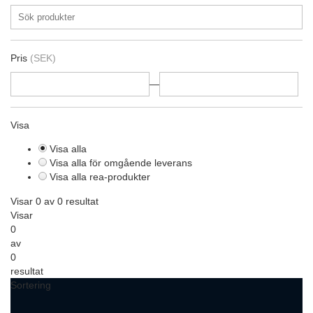
Pris
(SEK)
—
Visa
Visa alla
Visa alla för omgående leverans
Visa alla rea-produkter
Visar 0 av 0 resultat
Visar
0
av
0
resultat
Sortering