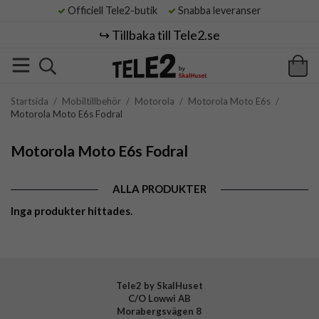
Officiell Tele2-butik
Snabba leveranser
↪️ Tillbaka till Tele2.se
Startsida
/
Mobiltillbehör
/
Motorola
/
Motorola Moto E6s
/
Motorola Moto E6s Fodral
Motorola Moto E6s Fodral
ALLA PRODUKTER
Inga produkter hittades.
Tele2 by SkalHuset
C/O Lowwi AB
Morabergsvägen 8