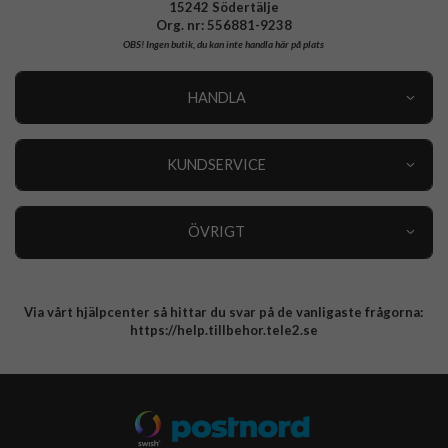
15242 Södertälje
Org. nr: 556881-9238
OBS!
Ingen butik, du kan inte handla här på plats
HANDLA
Outlet
Nyheter
KUNDSERVICE
Varumärken
Kundservice
Specialkategorier
90 dagars öppet köp
ÖVRIGT
Köpevillkor
Om oss
Retur
Om cookies
Via vårt hjälpcenter så hittar du svar på de vanligaste frågorna:
Integritetspolicy
https://help.tillbehor.tele2.se