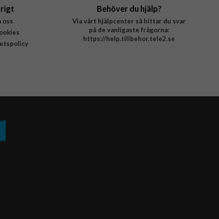
rigt
Behöver du hjälp?
 oss
Via vårt hjälpcenter så hittar du svar
på de vanligaste frågorna:
ookies
https://help.tillbehor.tele2.se
tetspolicy