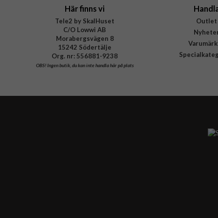
Här finns vi
Handl
Tele2 by SkalHuset
Outlet
C/O Lowwi AB
Nyhete
Morabergsvägen 8
Varumärk
15242 Södertälje
Specialkate
Org. nr: 556881-9238
OBS!
Ingen butik, du kan inte handla här på plats