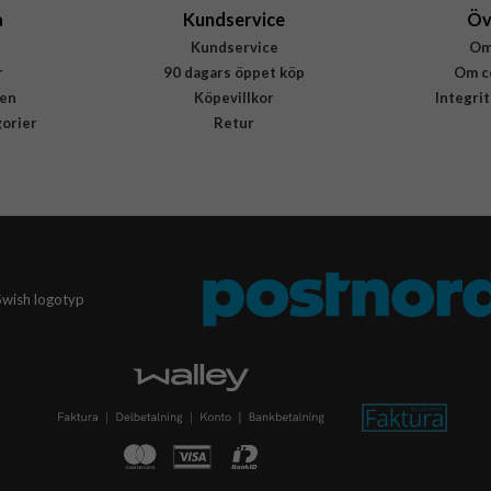
a
Kundservice
Öv
Kundservice
Om
r
90 dagars öppet köp
Om c
en
Köpevillkor
Integri
gorier
Retur