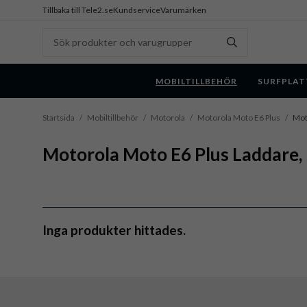
Tillbaka till Tele2.se
Kundservice
Varumärken
MOBILTILLBEHÖR
SURFPLAT
Startsida
/
Mobiltillbehör
/
Motorola
/
Motorola Moto E6 Plus
/
Mot
Motorola Moto E6 Plus Laddare, 
Inga produkter hittades.