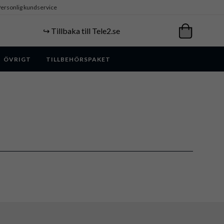
ersonlig kundservice
↪️ Tillbaka till Tele2.se
ÖVRIGT
TILLBEHÖRSPAKET