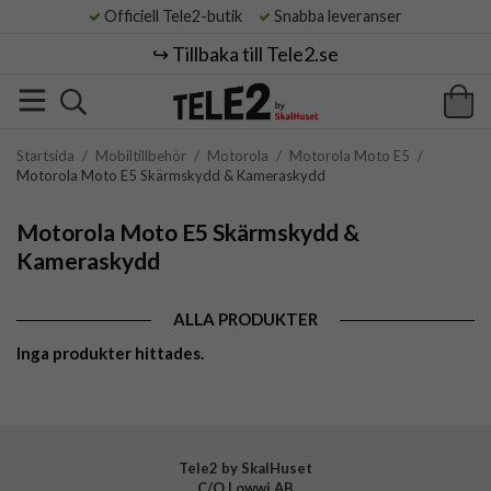
Officiell Tele2-butik
Snabba leveranser
↪️ Tillbaka till Tele2.se
Startsida
/
Mobiltillbehör
/
Motorola
/
Motorola Moto E5
/
Motorola Moto E5 Skärmskydd & Kameraskydd
Motorola Moto E5 Skärmskydd &
Kameraskydd
ALLA PRODUKTER
Inga produkter hittades.
Tele2 by SkalHuset
C/O Lowwi AB