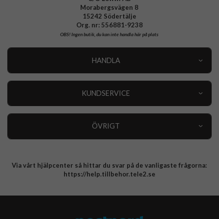
Morabergsvägen 8
15242 Södertälje
Org. nr: 556881-9238
OBS!
Ingen butik, du kan inte handla här på plats
HANDLA
Outlet
Nyheter
KUNDSERVICE
Varumärken
Kundservice
Specialkategorier
90 dagars öppet köp
ÖVRIGT
Köpevillkor
Om oss
Retur
Om cookies
Via vårt hjälpcenter så hittar du svar på de vanligaste frågorna:
Integritetspolicy
https://help.tillbehor.tele2.se