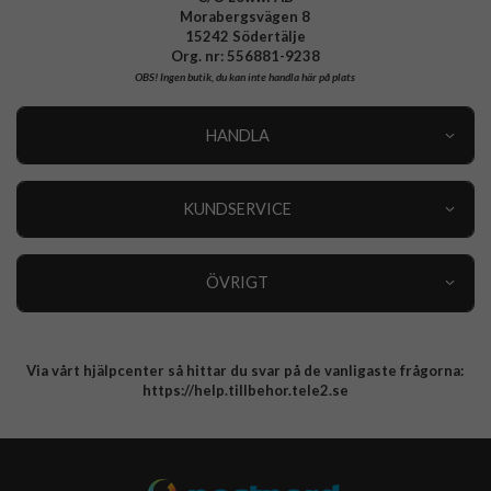
Morabergsvägen 8
15242 Södertälje
Org. nr: 556881-9238
OBS!
Ingen butik, du kan inte handla här på plats
HANDLA
Outlet
Nyheter
KUNDSERVICE
Varumärken
Kundservice
Specialkategorier
90 dagars öppet köp
ÖVRIGT
Köpevillkor
Om oss
Retur
Om cookies
Via vårt hjälpcenter så hittar du svar på de vanligaste frågorna:
Integritetspolicy
https://help.tillbehor.tele2.se