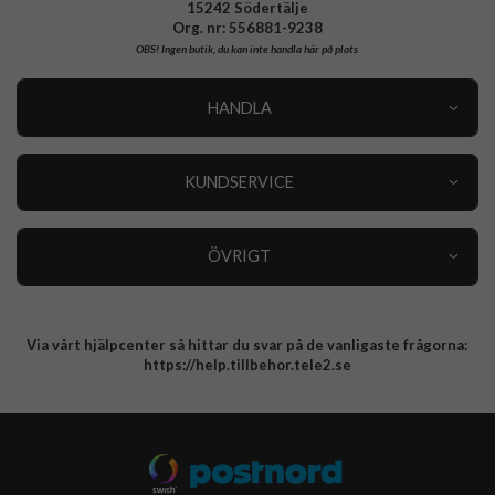
15242 Södertälje
Org. nr: 556881-9238
OBS!
Ingen butik, du kan inte handla här på plats
HANDLA
Outlet
Nyheter
KUNDSERVICE
Varumärken
Kundservice
Specialkategorier
90 dagars öppet köp
ÖVRIGT
Köpevillkor
Om oss
Retur
Om cookies
Via vårt hjälpcenter så hittar du svar på de vanligaste frågorna:
Integritetspolicy
https://help.tillbehor.tele2.se