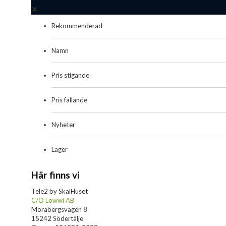
Rekommenderad
Namn
Pris stigande
Pris fallande
Nyheter
Lager
Här finns vi
Tele2 by SkalHuset
C/O Lowwi AB
Morabergsvägen 8
15242 Södertälje