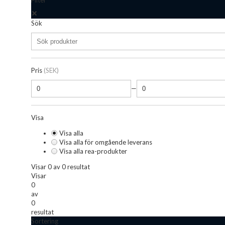
Filter
Sök
Pris
(SEK)
—
Visa
Visa alla
Visa alla för omgående leverans
Visa alla rea-produkter
Visar 0 av 0 resultat
Visar
0
av
0
resultat
Sortering