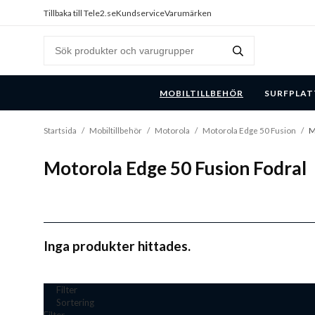
Tillbaka till Tele2.se
Kundservice
Varumärken
MOBILTILLBEHÖR
SURFPLAT
Startsida
/
Mobiltillbehör
/
Motorola
/
Motorola Edge 50 Fusion
/
M
Motorola Edge 50 Fusion Fodral
Inga produkter hittades.
Filter
Sortering