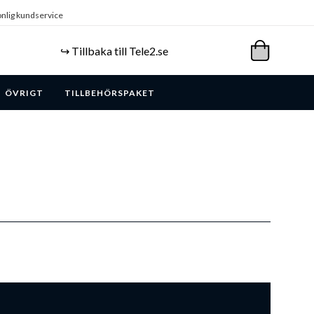
nlig kundservice
↪️ Tillbaka till Tele2.se
ÖVRIGT
TILLBEHÖRSPAKET