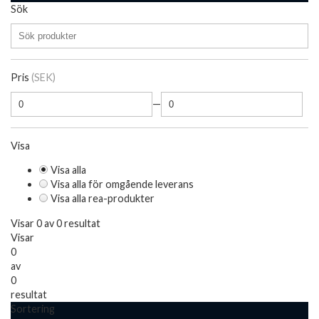
Sök
Pris
(SEK)
—
Visa
Visa alla
Visa alla för omgående leverans
Visa alla rea-produkter
Visar 0 av 0 resultat
Visar
0
av
0
resultat
Sortering