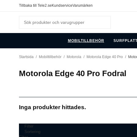
Tillbaka till Tele2.se
Kundservice
Varumärken
MOBILTILLBEHÖR
SURFPLAT
Startsida
/
Mobiltillbehör
/
Motorola
/
Motorola Edge 40 Pro
/
Moto
Motorola Edge 40 Pro Fodral
Inga produkter hittades.
Filter
Sortering