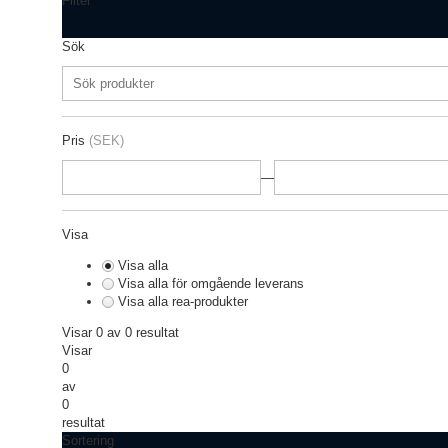
Filter
Sök
Pris
(SEK)
—
Visa
Visa alla
Visa alla för omgående leverans
Visa alla rea-produkter
Visar 0 av 0 resultat
Visar
0
av
0
resultat
Sortering