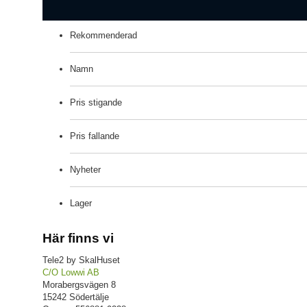
Rekommenderad
Namn
Pris stigande
Pris fallande
Nyheter
Lager
Här finns vi
Tele2 by SkalHuset
C/O Lowwi AB
Morabergsvägen 8
15242 Södertälje