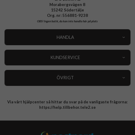
Morabergsvägen 8
15242 Södertälje
Org. nr: 556881-9238
OBS!
Ingen butik, du kan inte handla här på plats
HANDLA
Outlet
Nyheter
KUNDSERVICE
Varumärken
Kundservice
Specialkategorier
90 dagars öppet köp
ÖVRIGT
Köpevillkor
Om oss
Retur
Om cookies
Via vårt hjälpcenter så hittar du svar på de vanligaste frågorna:
Integritetspolicy
https://help.tillbehor.tele2.se