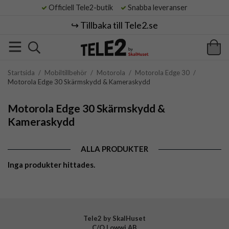
Officiell Tele2-butik
Snabba leveranser
↪️ Tillbaka till Tele2.se
Startsida
/
Mobiltillbehör
/
Motorola
/
Motorola Edge 30
/
Motorola Edge 30 Skärmskydd & Kameraskydd
Motorola Edge 30 Skärmskydd &
Kameraskydd
ALLA PRODUKTER
Inga produkter hittades.
Tele2 by SkalHuset
C/O Lowwi AB