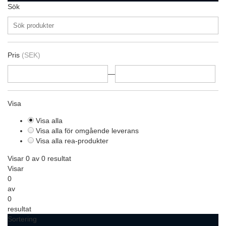
Sök
Pris
(SEK)
—
Visa
Visa alla
Visa alla för omgående leverans
Visa alla rea-produkter
Visar 0 av 0 resultat
Visar
0
av
0
resultat
Sortering