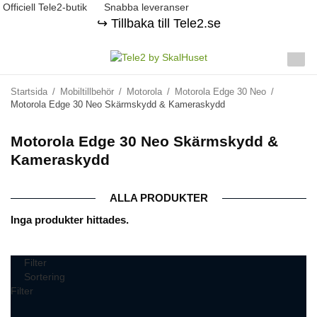
Officiell Tele2-butik
Snabba leveranser
↪️ Tillbaka till Tele2.se
Startsida
/
Mobiltillbehör
/
Motorola
/
Motorola Edge 30 Neo
/
Motorola Edge 30 Neo Skärmskydd & Kameraskydd
Motorola Edge 30 Neo Skärmskydd &
Kameraskydd
ALLA PRODUKTER
Inga produkter hittades.
Filter
Sortering
Filter