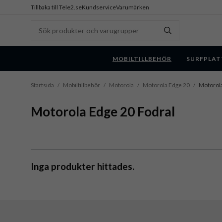
Tillbaka till Tele2.se
Kundservice
Varumärken
MOBILTILLBEHÖR
SURFPLAT
Startsida
/
Mobiltillbehör
/
Motorola
/
Motorola Edge 20
/
Motorola
Motorola Edge 20 Fodral
Inga produkter hittades.