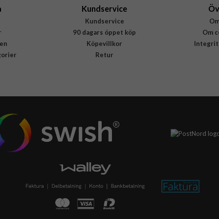
a
Kundservice
Öv
Kundservice
Om
r
90 dagars öppet köp
Om c
en
Köpevillkor
Integri
gorier
Retur