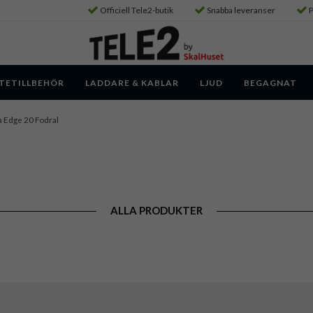
Officiell Tele2-butik
Snabba leveranser
P
TETILLBEHÖR
LADDARE & KABLAR
LJUD
BEGAGNAT
 Edge 20 Fodral
ALLA PRODUKTER