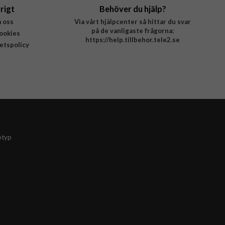
rigt
Behöver du hjälp?
 oss
Via vårt hjälpcenter så hittar du svar
på de vanligaste frågorna:
ookies
https://help.tillbehor.tele2.se
tetspolicy