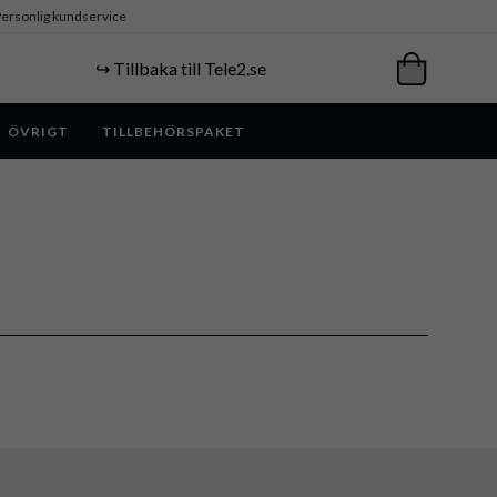
ersonlig kundservice
↪️ Tillbaka till Tele2.se
ÖVRIGT
TILLBEHÖRSPAKET