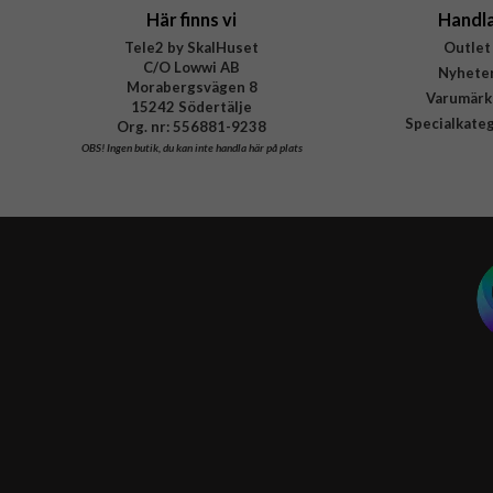
Här finns vi
Handl
Tele2 by SkalHuset
Outlet
C/O Lowwi AB
Nyhete
Morabergsvägen 8
Varumärk
15242 Södertälje
Specialkate
Org. nr: 556881-9238
OBS!
Ingen butik, du kan inte handla här på plats