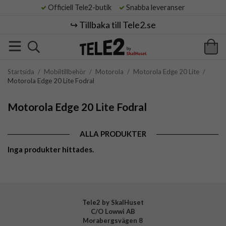
Officiell Tele2-butik
Snabba leveranser
↪️ Tillbaka till Tele2.se
Startsida
/
Mobiltillbehör
/
Motorola
/
Motorola Edge 20 Lite
/
Motorola Edge 20 Lite Fodral
Motorola Edge 20 Lite Fodral
ALLA PRODUKTER
Inga produkter hittades.
Tele2 by SkalHuset
C/O Lowwi AB
Morabergsvägen 8