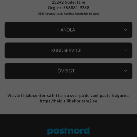
15242 Södertälje
Org. nr: 556881-9238
OBS!
Ingen butik, du kan inte handla här på plats
HANDLA
Outlet
Nyheter
KUNDSERVICE
Varumärken
Kundservice
Specialkategorier
90 dagars öppet köp
ÖVRIGT
Köpevillkor
Om oss
Retur
Om cookies
Via vårt hjälpcenter så hittar du svar på de vanligaste frågorna:
Integritetspolicy
https://help.tillbehor.tele2.se