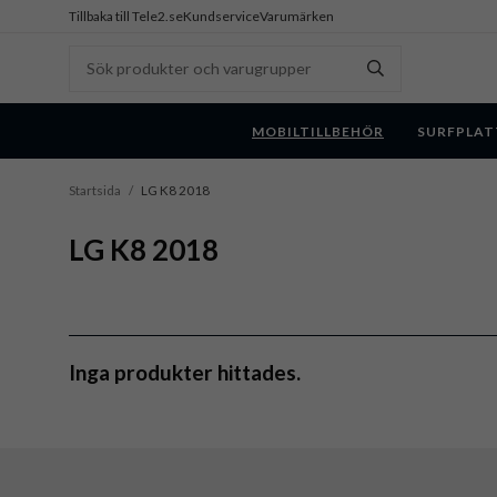
Tillbaka till Tele2.se
Kundservice
Varumärken
MOBILTILLBEHÖR
SURFPLAT
Startsida
/
LG K8 2018
LG K8 2018
Inga produkter hittades.