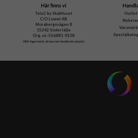
Här finns vi
Handl
Tele2 by SkalHuset
Outlet
C/O Lowwi AB
Nyhete
Morabergsvägen 8
Varumärk
15242 Södertälje
Specialkate
Org. nr: 556881-9238
OBS!
Ingen butik, du kan inte handla här på plats