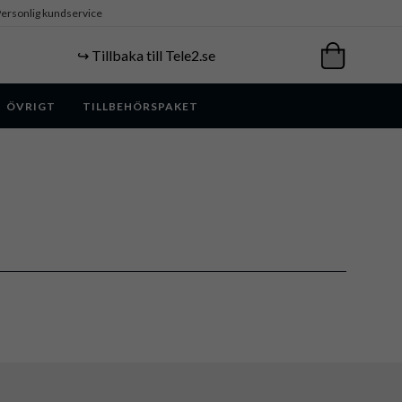
ersonlig kundservice
↪️ Tillbaka till Tele2.se
ÖVRIGT
TILLBEHÖRSPAKET