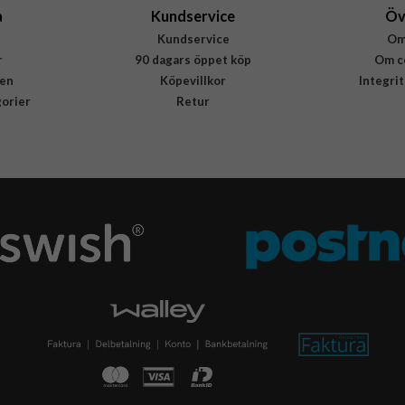
a
Kundservice
Öv
Kundservice
Om
r
90 dagars öppet köp
Om c
en
Köpevillkor
Integri
gorier
Retur