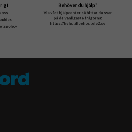
rigt
Behöver du hjälp?
 oss
Via vårt hjälpcenter så hittar du svar
på de vanligaste frågorna:
ookies
https://help.tillbehor.tele2.se
tetspolicy