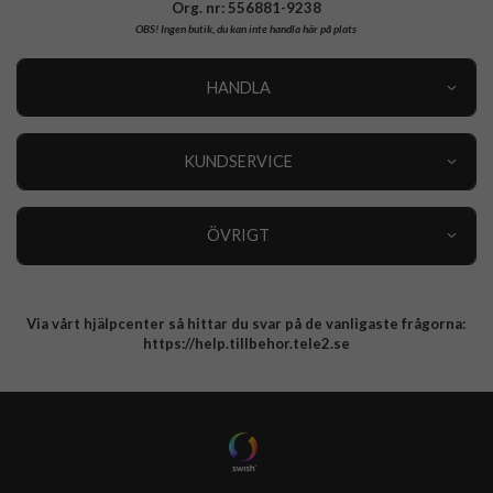
Org. nr: 556881-9238
OBS!
Ingen butik, du kan inte handla här på plats
HANDLA
Outlet
Nyheter
KUNDSERVICE
Varumärken
Kundservice
Specialkategorier
90 dagars öppet köp
ÖVRIGT
Köpevillkor
Om oss
Retur
Om cookies
Via vårt hjälpcenter så hittar du svar på de vanligaste frågorna:
Integritetspolicy
https://help.tillbehor.tele2.se