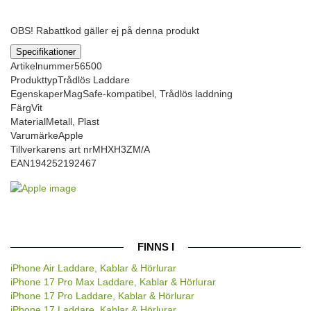
OBS! Rabattkod gäller ej på denna produkt
Specifikationer
Artikelnummer
56500
Produkttyp
Trådlös Laddare
Egenskaper
MagSafe-kompatibel, Trådlös laddning
Färg
Vit
Material
Metall, Plast
Varumärke
Apple
Tillverkarens art nr
MHXH3ZM/A
EAN
194252192467
FINNS I
iPhone Air Laddare, Kablar & Hörlurar
iPhone 17 Pro Max Laddare, Kablar & Hörlurar
iPhone 17 Pro Laddare, Kablar & Hörlurar
iPhone 17 Laddare, Kablar & Hörlurar